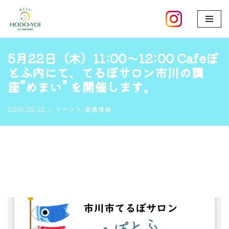
ホーム
»
5月22日（木）11:00〜12:00 Cafeぽとふ内にて、てる
コ
ぼサロン市川の講座”めまい” を開催します。
ン
テ
5月22日（木）11:00〜12:00 Cafeぽ
ン
とふ内にて、てるぼサロン市川の講
ツ
座”めまい” を開催します。
へ
ス
2025.05.12
イベント
,
新着情報
キ
ッ
プ