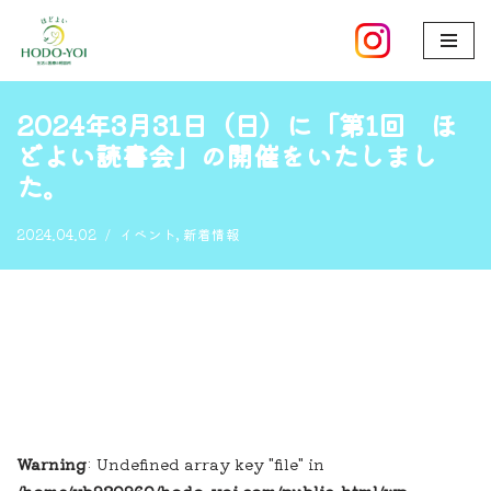
ホーム
»
2024年3月31日（日）に「第1回 ほどよい読書会」の
コ
開催をいたしました。
ン
テ
2024年3月31日（日）に「第1回 ほ
ン
どよい読書会」の開催をいたしまし
ツ
た。
へ
ス
2024.04.02
イベント
,
新着情報
キ
ッ
プ
Warning
: Undefined array key "file" in
/home/xb920960/hodo-yoi.com/public_html/wp-