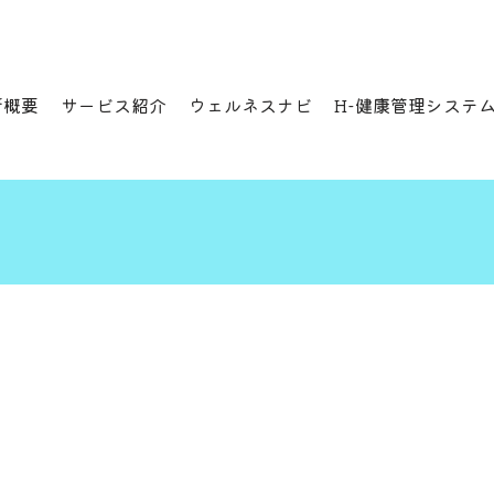
所概要
サービス紹介
ウェルネスナビ
H-健康管理システ
い読書会」のご案内