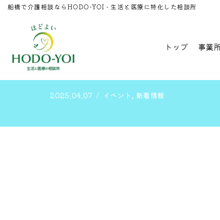
船橋で介護相談ならHODO-YOI - 生活と医療に特化した相談所
コ
ホーム
»
「第8回 ほどよい読書会」のご案内
ン
トップ
事業
テ
「第8回 ほどよ
ン
ツ
2025.04.07
イベント
,
新着情報
へ
ス
キ
ッ
プ