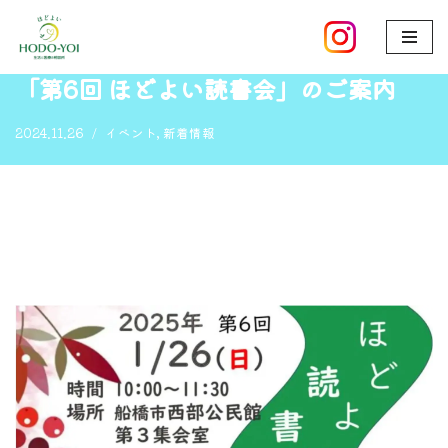
ホーム
»
「第6回 ほどよい読書会」のご案内
コ
ン
「第6回 ほどよい読書会」のご案内
テ
ン
2024.11.26
イベント
,
新着情報
ツ
へ
ス
キ
ッ
プ