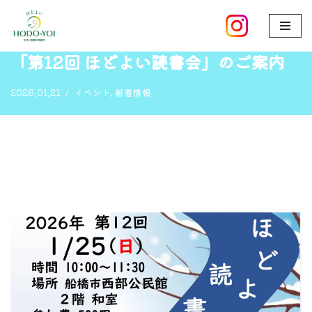
ホーム
»
「第12回 ほどよい読書会」のご案内
コ
ン
「第12回 ほどよい読書会」のご案内
テ
ン
2026.01.21
イベント
,
新着情報
ツ
へ
ス
キ
ッ
プ